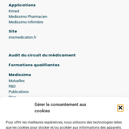
Applications
Kimed
Medissimo Pharmacien
Medissimo Infirmière
Site
imsmedication.fr
Audit du circuit du médicament
Formations qualifiantes
Medissimo
Mutuelles
R&D
Publications
Blog
Presse
Gérer le consentement aux
Avis d'experts
cookies
A propos de Medissimo
Pour offrir les meilleures expériences, nous utilisons des technologies telles
Histoire
que les cookies pour stocker et/ou accéder aux informations des appareils.
Engagement