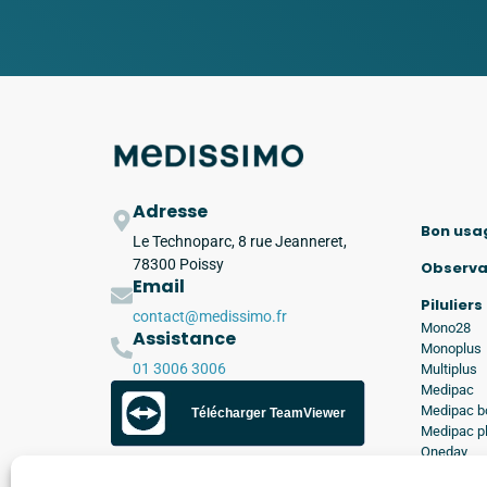
Adresse
Bon usa
Le Technoparc, 8 rue Jeanneret,
78300 Poissy
Observ
Email
Piluliers
contact@medissimo.fr
Mono28
Assistance
Monoplus
01 3006 3006
Multiplus
Medipac
Medipac b
Télécharger TeamViewer
Medipac p
Oneday
Applica