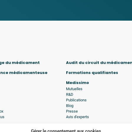
ge du médicament
Audit du circuit du médicame
ance médicamenteuse
Formations qualifiantes
Medissimo
Mutuelles
R&D
Publications
Blog
ox
Presse
lus
Avis d'experts
A propos de Medissimo
Gérer le consentement aux cookies
tions