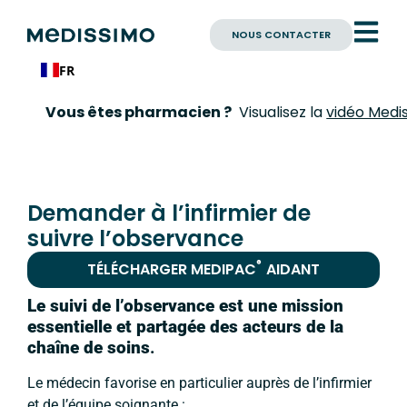
NOUS CONTACTER
FR
Vous êtes pharmacien ?
Visualisez la
vidéo Mediss
Demander à l’infirmier de
suivre l’observance
®
TÉLÉCHARGER
MEDIPAC
AIDANT
Le
suivi
de
l’observance
est
une
mission
essentielle
et
partagée
des
acteurs
de
la
chaîne
de
soins
.
Le médecin favorise en particulier auprès de l’infirmier
et de l’équipe soignante :