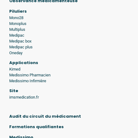
Observance médicamenteuse
Piluliers
Mono28
Monoplus
Multiplus
Medipac
Medipac box
Medipac plus
Oneday
Applications
Kimed
Medissimo Pharmacien
Medissimo Infirmière
Site
imsmedication.fr
Audit du circuit du médicament
Formations qualifiantes
Medissimo