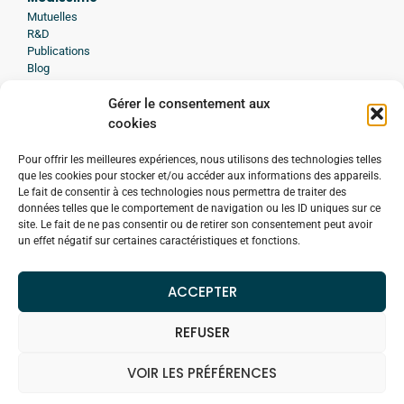
Mutuelles
R&D
Publications
Blog
Presse
Gérer le consentement aux
Avis d'experts
cookies
A propos de Medissimo
Histoire
Pour offrir les meilleures expériences, nous utilisons des technologies telles
Engagement
que les cookies pour stocker et/ou accéder aux informations des appareils.
Démarche qualité
Le fait de consentir à ces technologies nous permettra de traiter des
Formation des personnes en situation de handicap
données telles que le comportement de navigation ou les ID uniques sur ce
Confidentialité
site. Le fait de ne pas consentir ou de retirer son consentement peut avoir
Contacter Medissimo
un effet négatif sur certaines caractéristiques et fonctions.
Bilan medicamenteux
ACCEPTER
REFUSER
Mentions légales
VOIR LES PRÉFÉRENCES