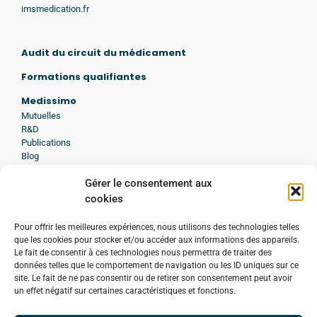
imsmedication.fr
Audit du circuit du médicament
Formations qualifiantes
Medissimo
Mutuelles
R&D
Publications
Blog
Presse
Gérer le consentement aux
Avis d'experts
cookies
A propos de Medissimo
Histoire
Pour offrir les meilleures expériences, nous utilisons des technologies telles
Engagement
que les cookies pour stocker et/ou accéder aux informations des appareils.
Démarche qualité
Le fait de consentir à ces technologies nous permettra de traiter des
Formation des personnes en situation de handicap
données telles que le comportement de navigation ou les ID uniques sur ce
Confidentialité
site. Le fait de ne pas consentir ou de retirer son consentement peut avoir
Contacter Medissimo
un effet négatif sur certaines caractéristiques et fonctions.
Bilan medicamenteux