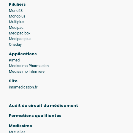
Piluliers
Mono28
Monoplus
Multiplus
Medipac
Medipac box
Medipac plus
Oneday
Applications
Kimed
Medissimo Pharmacien
Medissimo Infirmière
Site
imsmedication.fr
Audit du circuit du médicament
Formations qualifiantes
Medissimo
Mutuelles