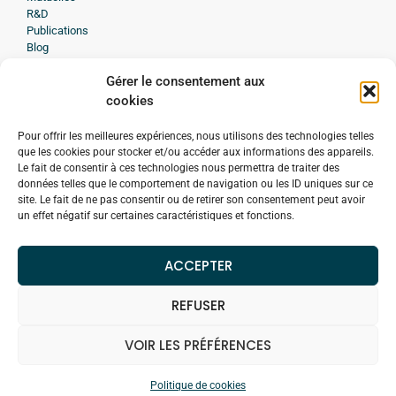
R&D
Publications
Blog
Presse
Gérer le consentement aux
Avis d'experts
cookies
A propos de Medissimo
Histoire
Pour offrir les meilleures expériences, nous utilisons des technologies telles
Engagement
que les cookies pour stocker et/ou accéder aux informations des appareils.
Démarche qualité
Le fait de consentir à ces technologies nous permettra de traiter des
Formation des personnes en situation de handicap
données telles que le comportement de navigation ou les ID uniques sur ce
Confidentialité
site. Le fait de ne pas consentir ou de retirer son consentement peut avoir
Contacter Medissimo
un effet négatif sur certaines caractéristiques et fonctions.
Bilan medicamenteux
ACCEPTER
REFUSER
Mentions légales
VOIR LES PRÉFÉRENCES
Politique de cookies