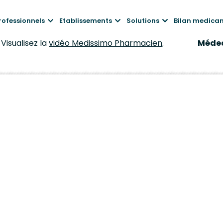
rofessionnels
Etablissements
Solutions
Bilan medica
z la
vidéo Medissimo Pharmacien
.
Médecins, pha