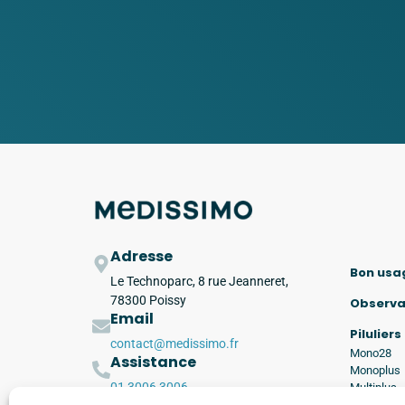
Adresse
Bon usa
Le Technoparc, 8 rue Jeanneret,
78300 Poissy
Observ
Email
Piluliers
contact@medissimo.fr
Mono28
Assistance
Monoplus
01 3006 3006
Multiplus
Medipac