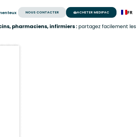
FR
NOUS CONTACTER
ACHETER MEDIPAC
menteux
rmaciens, infirmiers :
partagez facilement les
bilans 